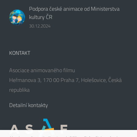
Podpora české animace od Ministerstva
kultury ČR
30.12.2024
KONTAKT
Asociace animovaného filmu
Heřmanova 3, 170 00 Praha 7, Holešovice, Česká
republika
Detailní kontakty