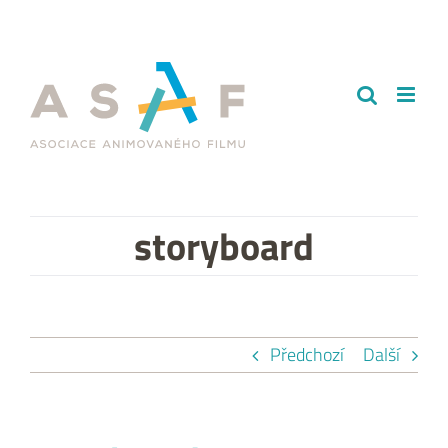
Přeskočit
na
obsah
storyboard
Předchozí
Další