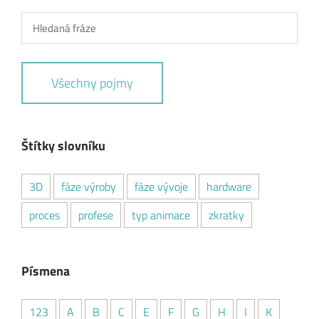
Všechny pojmy
Štítky slovníku
3D
fáze výroby
fáze vývoje
hardware
proces
profese
typ animace
zkratky
Písmena
123
A
B
C
E
F
G
H
I
K