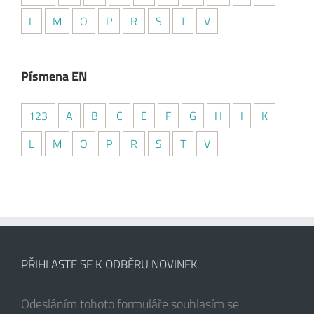
L
M
O
P
R
S
T
V
Písmena EN
123
A
B
C
E
F
G
H
I
K
L
M
O
P
R
S
T
V
PŘIHLASTE SE K ODBĚRU NOVINEK
Odesláním tohoto formuláře souhlasím se