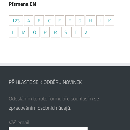
Písmena EN
123
A
B
C
E
F
G
H
I
K
L
M
O
P
R
S
T
V
PŘIHLASTE SE K ODBĚRU NOVINEK
Odesláním tohoto formuláře souhlasím se
zpracováním osobních údajů
.
Váš email: