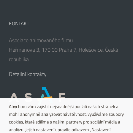
KONTAKT
Asociace animovaného filmu
Heřmanova 3, 170 00 Praha 7, Holešovice, Česká
republika
Detailní kontakty
Abychom vám zajistili nejsnadnější použití našich stránek a
mohli anonymně analyzovat návštěvnost, využíváme soubory
cookies, které sdílíme s našimi partnery pro sociální média a
analýzu. Jejich nastavení upravíte odkazem „Nastavení