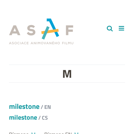
Přeskočit
na
obsah
M
milestone
/ EN
milestone
/ CS