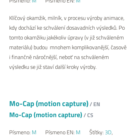
Písmeno:
M
Písmeno EN:
M
Klíčový okamžik, milník, v procesu výroby animace,
kdy dochází ke schválení dosavadních výsledků. Po
tomto okamžiku jakékoliv úpravy (v již schváleném
materiálu) budou mnohem komplikovanější, časově
i finančně náročnější, neboť na schváleném
výsledku se již staví další kroky výroby.
Mo-Cap (motion capture)
/ EN
Mo-Cap (motion capture)
/ CS
Písmeno:
M
Písmeno EN:
M
Štítky:
3D
,