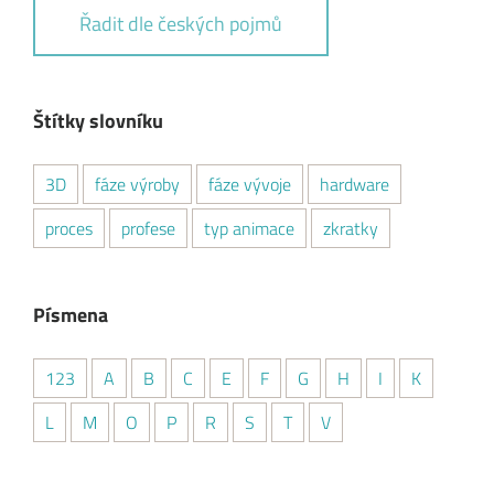
Řadit dle českých pojmů
Štítky slovníku
3D
fáze výroby
fáze vývoje
hardware
proces
profese
typ animace
zkratky
Písmena
123
A
B
C
E
F
G
H
I
K
L
M
O
P
R
S
T
V