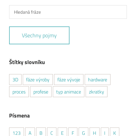
Všechny pojmy
Štítky slovníku
3D
fáze výroby
fáze vývoje
hardware
proces
profese
typ animace
zkratky
Písmena
123
A
B
C
E
F
G
H
I
K