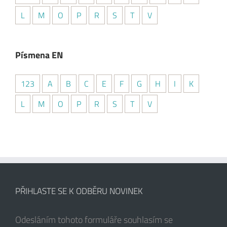
L
M
O
P
R
S
T
V
Písmena EN
123
A
B
C
E
F
G
H
I
K
L
M
O
P
R
S
T
V
PŘIHLASTE SE K ODBĚRU NOVINEK
Odesláním tohoto formuláře souhlasím se