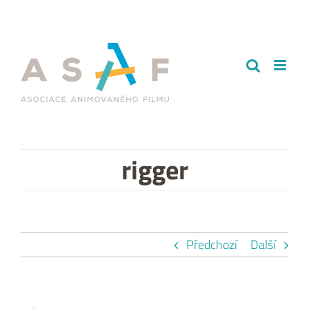
Přeskočit
na
obsah
rigger
Předchozí
Další