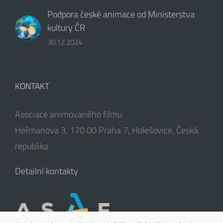
Podpora české animace od Ministerstva
kultury ČR
30.12.2024
KONTAKT
Asociace animovaného filmu
Heřmanova 3, 170 00 Praha 7, Holešovice, Česká
republika
Detailní kontakty