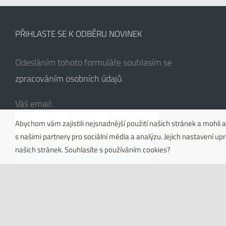
PŘIHLASTE SE K ODBĚRU NOVINEK
Odesláním tohoto formuláře souhlasím se
zpracováním osobních údajů
.
Váš email:
Abychom vám zajistili nejsnadnější použití našich stránek a mohl
s našimi partnery pro sociální média a analýzu. Jejich nastavení u
našich stránek. Souhlasíte s používáním cookies?