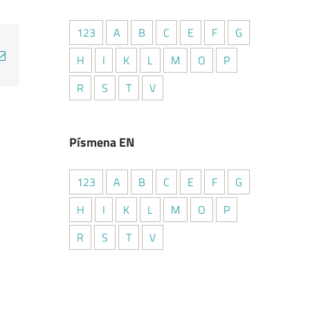
123
A
B
C
E
F
G
p
erest
E-
H
I
K
L
M
O
P
mail
R
S
T
V
Písmena EN
123
A
B
C
E
F
G
H
I
K
L
M
O
P
R
S
T
V