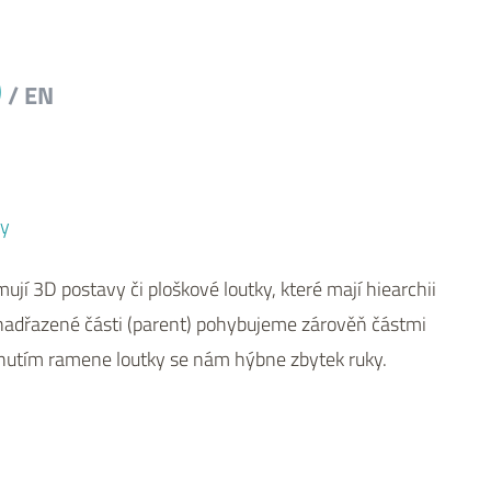
)
/ EN
ky
jí 3D postavy či ploškové loutky, které mají hiearchii
 nadřazené části (parent) pohybujeme zárověň částmi
hnutím ramene loutky se nám hýbne zbytek ruky.