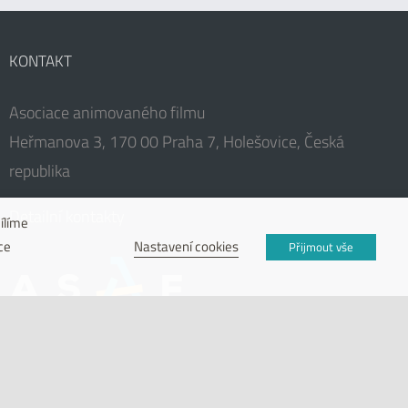
KONTAKT
Asociace animovaného filmu
Heřmanova 3, 170 00 Praha 7, Holešovice, Česká
republika
Detailní kontakty
ílíme
Nastavení cookies
ce
Přijmout vše