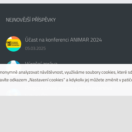
NEJNOVĚJŠÍ PŘÍSPĚVKY
Účast na konferenci ANIMAR 2024
05.03.2025
Výroční zpráva
i anonymně analyzovat návštěvnost, využíváme soubory cookies, které sd
07.02.2025
pravíte odkazem „Nastavení cookies“ a kdykoliv jej můžete změnit v patič
Podpora české animace od Ministerstva
kultury ČR
30.12.2024