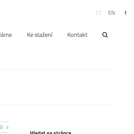
CS
EN
ěláme
Ke stažení
Kontakt
ší
Hledat na stránce