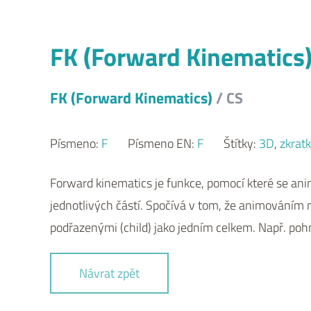
FK (Forward Kinematics
FK (Forward Kinematics)
/ CS
Písmeno:
F
Písmeno EN:
F
Štítky:
3D
,
zkrat
Forward kinematics je funkce, pomocí které se animu
jednotlivých částí. Spočívá v tom, že animováním
podřazenými (child) jako jedním celkem. Např. po
Návrat zpět