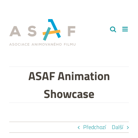
Přeskočit
na
obsah
ASAF Animation
Showcase
Předchozí
Další