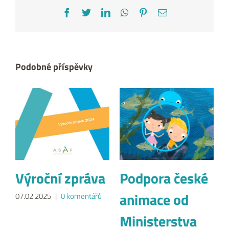
Facebook
Twitter
LinkedIn
WhatsApp
Pinterest
E-
mail
Podobné příspěvky
Výroční zpráva
Podpora české
animace od
07.02.2025
|
0 komentářů
Ministerstva