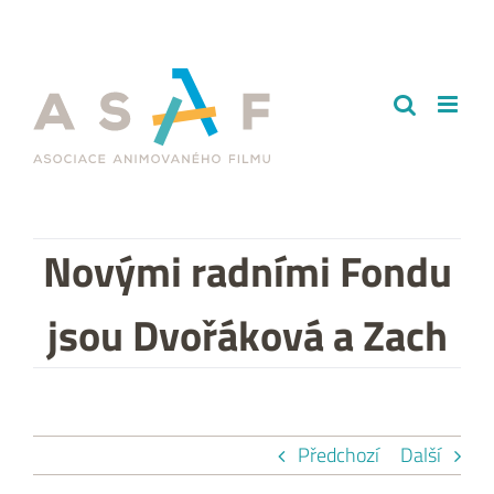
Přeskočit
na
obsah
Novými radními Fondu
jsou Dvořáková a Zach
Předchozí
Další