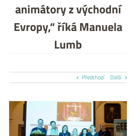
animátory z východní
Evropy,“ říká Manuela
Lumb
Předchozí
Další
Zobrazit
větší
obrázek