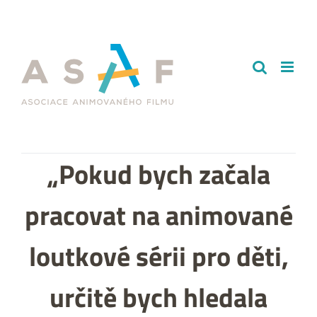
Přeskočit
na
obsah
„Pokud bych začala
pracovat na animované
loutkové sérii pro děti,
určitě bych hledala