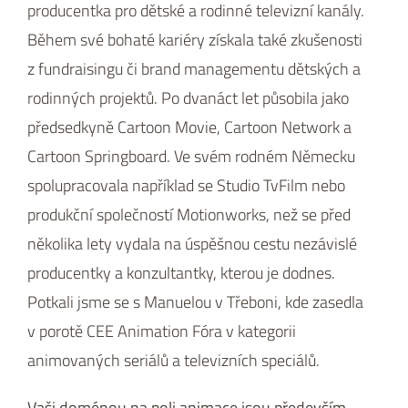
producentka pro dětské a rodinné televizní kanály.
Během své bohaté kariéry získala také zkušenosti
z fundraisingu či brand managementu dětských a
rodinných projektů. Po dvanáct let působila jako
předsedkyně Cartoon Movie, Cartoon Network a
Cartoon Springboard. Ve svém rodném Německu
spolupracovala například se Studio TvFilm nebo
produkční společností Motionworks, než se před
několika lety vydala na úspěšnou cestu nezávislé
producentky a konzultantky, kterou je dodnes.
Potkali jsme se s Manuelou v Třeboni, kde zasedla
v porotě CEE Animation Fóra v kategorii
animovaných seriálů a televizních speciálů.
Vaši doménou na poli animace jsou především