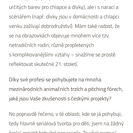
určitých barev pro chlapce a dívky), ale i s narací a
scénářem (např. dívky jsou v domácnosti a chlapci
venku zažívají dobrodružství). Mám také radost, že
se na obrazovkách objevuje mnohem více tzv.
netradičních rodin, různě propletených
s komplikovanějšími vztahy – snažíme se prostě
reflektovat skutečné 21. století.
Díky své profesi se pohybujete na mnoha
mezinárodních animačních trzích a pitching fórech,
jaké jsou Vaše zkušenosti s českými projekty?
No popravdě řečeno, v té oblasti, kde se já pohybuji,
tedy hlavně seriálová tvorba pro děti, jsem na žádný
český projekt bohužel nenarazila. To však nemusí