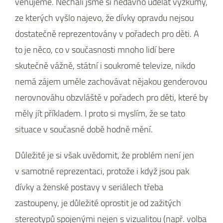
věnujeme. Nechali jsme si nedávno udělat výzkumy,
ze kterých vyšlo najevo, že dívky opravdu nejsou
dostatečně reprezentovány v pořadech pro děti. A
to je něco, co v současnosti mnoho lidí bere
skutečně vážně, státní i soukromé televize, nikdo
nemá zájem uměle zachovávat nějakou genderovou
nerovnováhu obzvláště v pořadech pro děti, které by
měly jít příkladem. I proto si myslím, že se tato
situace v současné době hodně mění.
Důležité je si však uvědomit, že problém není jen
v samotné reprezentaci, protože i když jsou pak
dívky a ženské postavy v seriálech třeba
zastoupeny, je důležité oprostit je od zažitých
stereotypů spojenými nejen s vizualitou (např. volba