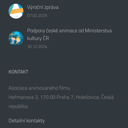
Výroční zpráva
07.02.2025
Podpora české animace od Ministerstva
kultury ČR
30.12.2024
KONTAKT
Asociace animovaného filmu
Heřmanova 3, 170 00 Praha 7, Holešovice, Česká
republika
Detailní kontakty