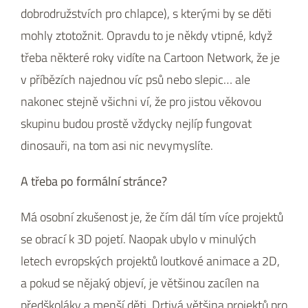
dobrodružstvích pro chlapce), s kterými by se děti
mohly ztotožnit. Opravdu to je někdy vtipné, když
třeba některé roky vidíte na Cartoon Network, že je
v příbězích najednou víc psů nebo slepic… ale
nakonec stejně všichni ví, že pro jistou věkovou
skupinu budou prostě vždycky nejlíp fungovat
dinosauři, na tom asi nic nevymyslíte.
A třeba po formální stránce?
Má osobní zkušenost je, že čím dál tím více projektů
se obrací k 3D pojetí. Naopak ubylo v minulých
letech evropských projektů loutkové animace a 2D,
a pokud se nějaký objeví, je většinou zacílen na
předškoláky a menší děti. Drtivá většina projektů pro