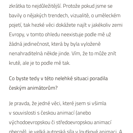
zkrátka to nejdůležitější. Protože pokud jsme se
bavily o nějakých trendech, vizualitě, o uměleckém
pojetí, tak hezké věci dokážete najít v jakékoliv zemi
Evropy, v tomto ohledu neexistuje podle mě už
žádná jedinečnost, která by byla vyloženě
nenahraditelná někde jinde. Vím, že to může znít
krutě, ale je to podle mě tak.
Co byste tedy v této nelehké situaci poradila
českým animátorům?
Je pravda, že jedné věci, které jsem si všimla
v souvislosti s českou animací (anebo
východoevropskou či středoevropskou animací
obecně), je velká autorská síla v loutkové animaci. A