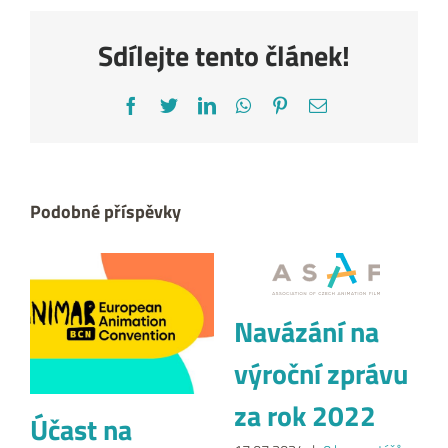
Sdílejte tento článek!
Facebook
Twitter
LinkedIn
WhatsApp
Pinterest
E-
mail
Podobné příspěvky
Navázání na
výroční zprávu
za rok 2022
Účast na