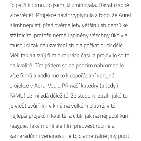
To patří k tomu, co jsem již zmiňovala. Dávat o sobě
více vědět. Projekce navíc vyplynula z toho, že Aurel
Klimt nepustil před dvěma lety většinu studentů ke
státnicím, protože neměli splněny všechny úkoly a
museli si tak na uzavření studia počkat o rok déle.
Měli tak na svůj film o rok více času a projevilo se to
na kvalitě. Tím pádem se na podzim nahromadilo
více filmů a vedlo mě to k uspořádání veřejné
projekce v Aeru. Vedle PR naší katedry (a tedy i
FAMU) se mi zdá důležité, že studenti zažili, jaké to
je vidět svůj film v kině na velkém plátně, v té
nejlepší projekční kvalitě, a cítili, jak na něj publikum
reaguje. Taky mohli ale film předvést rodině a
kamarádům i veřejnosti. Je to diametrálně jiný pocit,