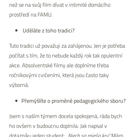
než se na svůj film dívat v intimitě domácího
prostředí na FAMU.
Uděláte z toho tradici?
Tuto tradici už považuji za zahájenou. Jen je potřeba
počítat s tím, že to nebude každý rok tak opulentní
akce. Absolventské filmy ale doplníme třeba
ročníkovými cvičeními, která jsou často taky
výborná.
Přemýšlíte o proměně pedagogického sboru?
Jsem s naším týmem docela spokojená, ráda bych
ho ovšem v budoucnu doplnila. Jak napsal v
dotazníku jeden student:
„Niech sa mieša krv.“
Mám