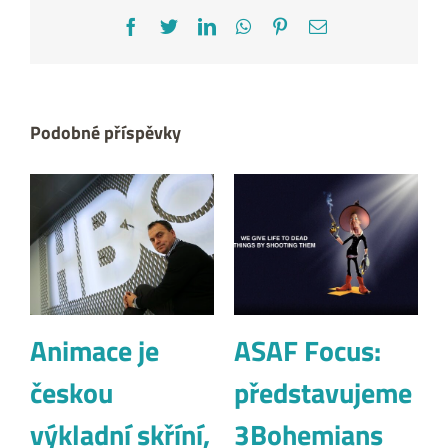
Facebook
Twitter
LinkedIn
WhatsApp
Pinterest
E-
mail
Podobné příspěvky
Animace je
ASAF Focus:
českou
představujeme
výkladní skříní,
3Bohemians