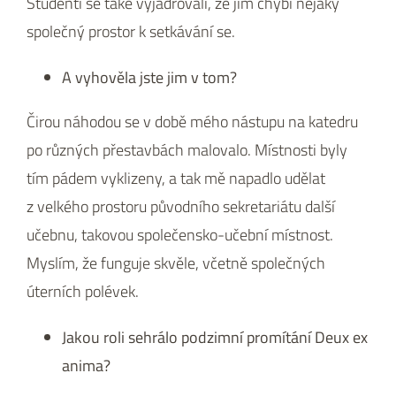
Studenti se také vyjadřovali, že jim chybí nějaký
společný prostor k setkávání se.
A vyhověla jste jim v tom?
Čirou náhodou se v době mého nástupu na katedru
po různých přestavbách malovalo. Místnosti byly
tím pádem vyklizeny, a tak mě napadlo udělat
z velkého prostoru původního sekretariátu další
učebnu, takovou společensko-učební místnost.
Myslím, že funguje skvěle, včetně společných
úterních polévek.
Jakou roli sehrálo podzimní promítání Deux ex
anima?