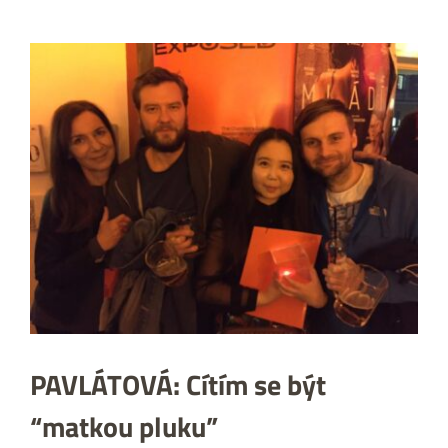
Zobrazit
větší
obrázek
PAVLÁTOVÁ: Cítím se být
“matkou pluku”