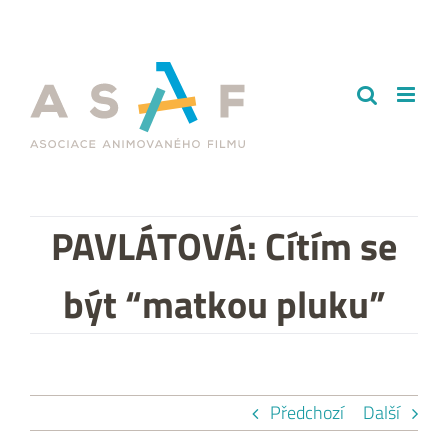
Přeskočit
na
obsah
PAVLÁTOVÁ: Cítím se
být “matkou pluku”
Předchozí
Další