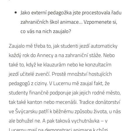
Jako externí pedagožka jste procestovala řadu
zahraničních škol animace… Vzpomenete si,
co vás na nich zaujalo?
Zaujalo mě třeba to, jak studenti jezdí automaticky
každý rok do Annecy a na zahraniční stáže. Nebo
také to, když ke klauzurám nebo ke konzultacím
jezdí učitelé zvenčí. Prostě množství hostujících
pedagogů z ciziny. V Lucernu mě zaujal fakt, že
studenty finančně podporuje jak jejich rodné město,
tak také kanton nebo mecenáši. Tradice donátorství
ve Švýcarsku patří k běžnému způsobu života, u nás
ale bohužel ne. A pak taková vychutnávka – v
Lucernu mají na demonstraci animace k chůzi