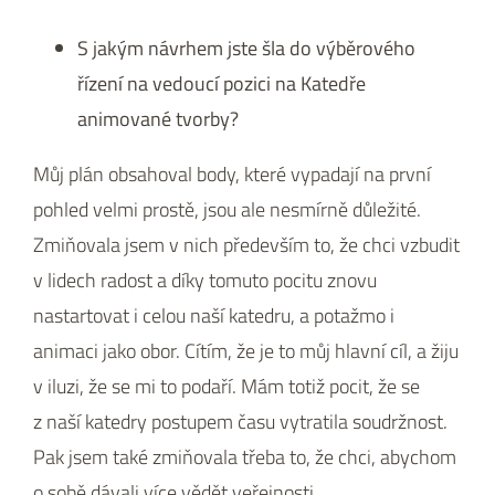
S jakým návrhem jste šla do výběrového
řízení na vedoucí pozici na Katedře
animované tvorby?
Můj plán obsahoval body, které vypadají na první
pohled velmi prostě, jsou ale nesmírně důležité.
Zmiňovala jsem v nich především to, že chci vzbudit
v lidech radost a díky tomuto pocitu znovu
nastartovat i celou naší katedru, a potažmo i
animaci jako obor. Cítím, že je to můj hlavní cíl, a žiju
v iluzi, že se mi to podaří. Mám totiž pocit, že se
z naší katedry postupem času vytratila soudržnost.
Pak jsem také zmiňovala třeba to, že chci, abychom
o sobě dávali více vědět veřejnosti.