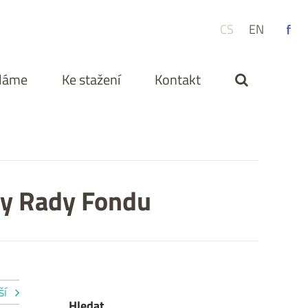
CS
EN
ěláme
Ke stažení
Kontakt
ry Rady Fondu
ší
Hledat