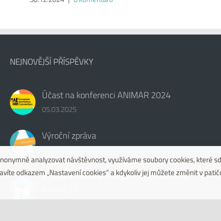
NEJNOVĚJŠÍ PŘÍSPĚVKY
Účast na konferenci ANIMAR 2024
05.03.2025
Výroční zpráva
07.02.2025
i anonymně analyzovat návštěvnost, využíváme soubory cookies, které sd
pravíte odkazem „Nastavení cookies“ a kdykoliv jej můžete změnit v patič
Podpora české animace od Ministerstva
kultury ČR
30.12.2024