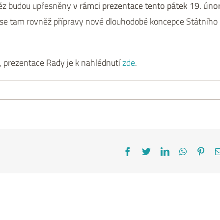
něz budou upřesněny
v rámci prezentace tento pátek 19. úno
e tam rovněž přípravy nové dlouhodobé koncepce Státního
, prezentace Rady je k nahlédnutí
zde
.
Facebook
Twitter
LinkedIn
WhatsAp
Pint