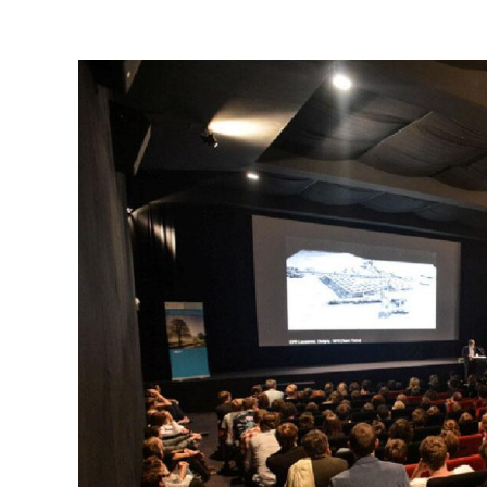
Zobrazit
větší
obrázek