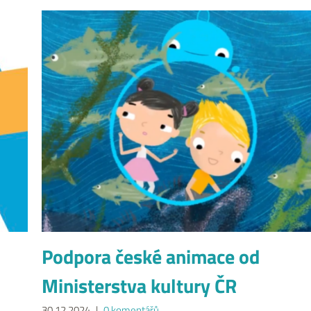
Podpora české animace od
Ministerstva kultury ČR
30.12.2024
|
0 komentářů