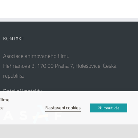
KONTAKT
Asociace animovaného filmu
Heřmanova 3, 170 00 Praha 7, Holešovice, Česká
republika
Detailní kontakty
ílíme
Nastavení cookies
ce
Přijmout vše