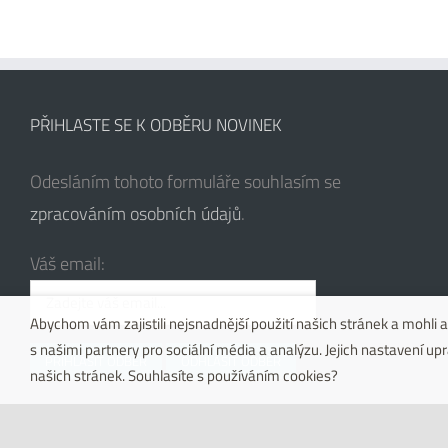
PŘIHLASTE SE K ODBĚRU NOVINEK
Odesláním tohoto formuláře souhlasím se
zpracováním osobních údajů
.
Váš email:
Abychom vám zajistili nejsnadnější použití našich stránek a mohl
s našimi partnery pro sociální média a analýzu. Jejich nastavení u
našich stránek. Souhlasíte s používáním cookies?