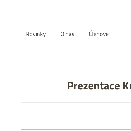
Přeskočit
na
obsah
Novinky
O nás
Členové
Prezentace K