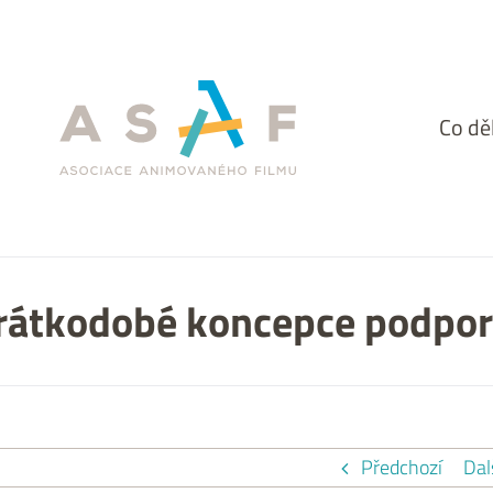
Facebook
Co d
rátkodobé koncepce podpo
Předchozí
Dal