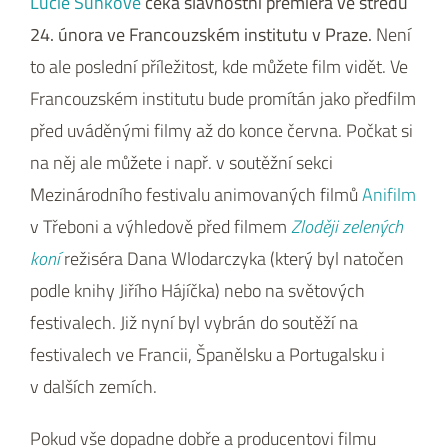
Lucie Sunkové
čeká slavnostní premiéra ve středu
24. února ve Francouzském institutu v Praze.
Není
to ale poslední příležitost, kde můžete film vidět. Ve
Francouzském institutu bude promítán jako předfilm
před uváděnými filmy až do konce června. Počkat si
na něj ale můžete i např. v soutěžní sekci
Mezinárodního festivalu animovaných filmů
Anifilm
v Třeboni a výhledově před filmem
Zloději zelených
koní
režiséra Dana Wlodarczyka (který byl natočen
podle knihy Jiřího Hájíčka) nebo na světových
festivalech. Již nyní byl vybrán do soutěží na
festivalech ve Francii, Španělsku a Portugalsku i
v dalších zemích.
Pokud vše dopadne dobře a producentovi filmu