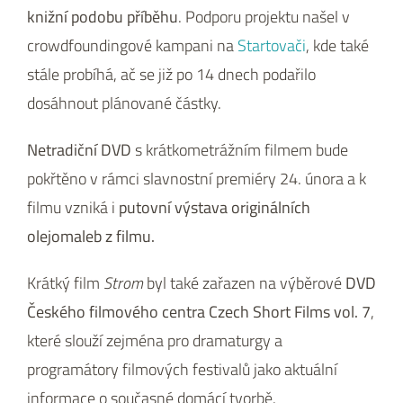
knižní podobu příběhu
. Podporu projektu našel v
crowdfoundingové kampani na
Startovači
, kde také
stále probíhá, ač se již po 14 dnech podařilo
dosáhnout plánované částky.
Netradiční DVD
s krátkometrážním filmem bude
pokřtěno v rámci slavnostní premiéry 24. února a k
filmu vzniká i
putovní výstava originálních
olejomaleb z filmu.
Krátký film
Strom
byl také zařazen na výběrové
DVD
Českého filmového centra Czech Short Films vol. 7
,
které slouží zejména pro dramaturgy a
programátory filmových festivalů jako aktuální
informace o současné domácí tvorbě.