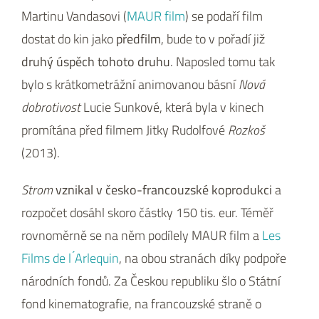
Martinu Vandasovi (
MAUR film
) se podaří film
dostat do kin jako
předfilm
, bude to v pořadí již
druhý úspěch tohoto druhu
. Naposled tomu tak
bylo s krátkometrážní animovanou básní
Nová
dobrotivost
Lucie Sunkové, která byla v kinech
promítána před filmem Jitky Rudolfové
Rozkoš
(2013).
Strom
vznikal v česko-francouzské koprodukci
a
rozpočet dosáhl skoro částky 150 tis. eur. Téměř
rovnoměrně se na něm podílely MAUR film a
Les
Films de l ́Arlequin
, na obou stranách díky podpoře
národních fondů. Za Českou republiku šlo o Státní
fond kinematografie, na francouzské straně o