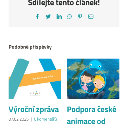
Sdílejte tento článek!
Facebook
Twitter
LinkedIn
WhatsApp
Pinterest
E-
mail
Podobné příspěvky
Výroční zpráva
Podpora české
animace od
07.02.2025
|
0 komentářů