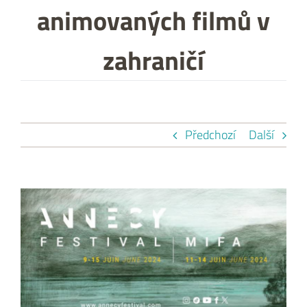
animovaných filmů v
zahraničí
Předchozí
Další
Zobrazit
větší
obrázek