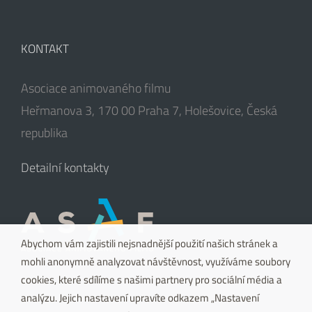
KONTAKT
Asociace animovaného filmu
Heřmanova 3, 170 00 Praha 7, Holešovice, Česká
republika
Detailní kontakty
Abychom vám zajistili nejsnadnější použití našich stránek a
mohli anonymně analyzovat návštěvnost, využíváme soubory
cookies, které sdílíme s našimi partnery pro sociální média a
analýzu. Jejich nastavení upravíte odkazem „Nastavení