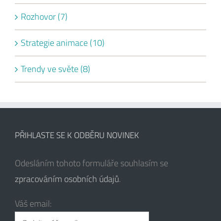
Rozhovor (7)
Strategie animace (10)
Trendy ve světe (8)
PŘIHLASTE SE K ODBĚRU NOVINEK
Odesláním tohoto formuláře souhlasím se
zpracováním osobních údajů
.
Váš email: