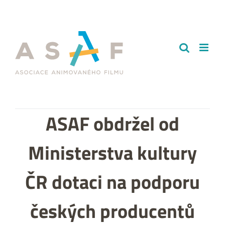
Přeskočit
na
obsah
ASAF obdržel od
Ministerstva kultury
ČR dotaci na podporu
českých producentů