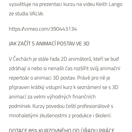
vysvětluje na prezentaci kurzu na videu Keith Lango
ze studia VALVe.
https://vimeo.com/390443134
JAK ZAČÍT S ANIMACÍ POSTAV VE 3D
V Čechách je stále řada 2D animátorů, kteří se buď
zdráhají a nebo si nenašli čas rozšířit svůj animační
repertoár o animaci 3D postav. Právě pro ně je
připraven krátký vstupní kurz k seznámení se s 3D
animací za velmi výhodných finančních
podmínek
.
Kurzy povedou čeští profesionálové s
mnohaletými zkušenostmi z produkce i školení.
DOTACE 85% KURZOVNÉHO OD ÚŘADU PRÁCE