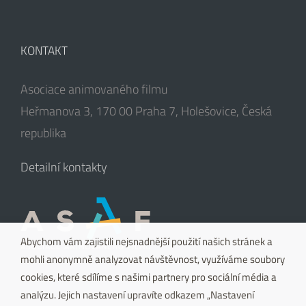
KONTAKT
Asociace animovaného filmu
Heřmanova 3, 170 00 Praha 7, Holešovice, Česká
republika
Detailní kontakty
Abychom vám zajistili nejsnadnější použití našich stránek a
mohli anonymně analyzovat návštěvnost, využíváme soubory
cookies, které sdílíme s našimi partnery pro sociální média a
analýzu. Jejich nastavení upravíte odkazem „Nastavení