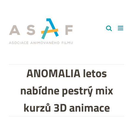
Přeskočit
na
obsah
ANOMALIA letos
nabídne pestrý mix
kurzů 3D animace