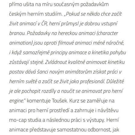
přímo ušita na míru současným požadavkům
českým herním studiím. „
Pokud se někdo chce začít
živit animací v ČR, herní průmysl je dobrou vstupní
branou. Požadavky na hereckou animaci (character
animation) jsou oproti filmové animaci méně náročné,
i když samozřejmě principy animace a kinetika pohybu
zůstávají stejné. Zvládnout kvalitně animovat kinetiku
postav dává šanci novým animátorům získat práci v
herním světě a začít se živit jako profesionál. Důležité
je ale pochopit rozdíly a naučit se animovat pro herní
engine.
“ komentuje Toušek. Kurz se zaměřuje na
animaci pro herní prostředí a zahrnuje i návštěvu
mo-cap studia a následnou práci s výstupy. Herní
animace představuje samostatnou odbornost, jak