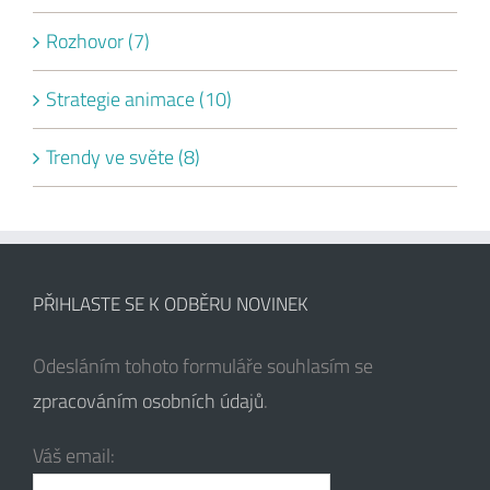
Rozhovor (7)
Strategie animace (10)
Trendy ve světe (8)
PŘIHLASTE SE K ODBĚRU NOVINEK
Odesláním tohoto formuláře souhlasím se
zpracováním osobních údajů
.
Váš email: