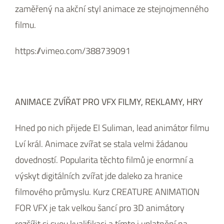
zaměřený na akční styl animace ze stejnojmenného
filmu.
https://vimeo.com/388739091
ANIMACE ZVÍŘAT PRO VFX FILMY, REKLAMY, HRY
Hned po nich přijede El Suliman, lead animátor filmu
Lví král. Animace zvířat se stala velmi žádanou
dovedností. Popularita těchto filmů je enormní a
výskyt digitálních zvířat jde daleko za hranice
filmového průmyslu. Kurz CREATURE ANIMATION
FOR VFX je tak velkou šancí pro 3D animátory
rozšířit si svou kvalifikaci a tímto i uplatnění na