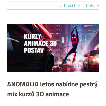
Předchozí
Další
Zobrazit
větší
obrázek
ANOMALIA letos nabídne pestrý
mix kurzů 3D animace