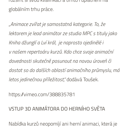
globálním trhu práce.
„
Animace zvířat je samostatná kategorie. To, že
lektorem je lead animátor ze studia MPC s tituly jako
Kniha džunglí a Lví král, je naprosto ojedinělé i
v našem repertoáru kurzů.
Kdo chce svoje animační
dovednosti skutečně posunout na novou úroveň či
dostat so do dalších oblastí animačního průmyslu, má
letos jedinečnou příležitost,“
dodává Toušek.
https://vimeo.com/388835781
VSTUP 3D ANIMÁTORA DO HERNÍHO SVĚTA
Nabídka kurzů neopomíjí ani herní animaci, která je