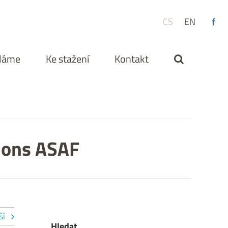
CS
EN
ěláme
Ke stažení
Kontakt
tions ASAF
ší
Hledat