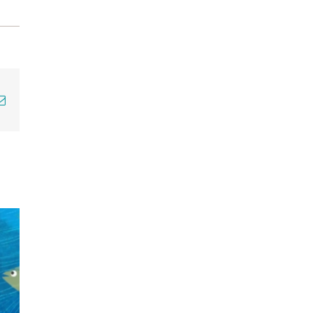
p
erest
E-
mail