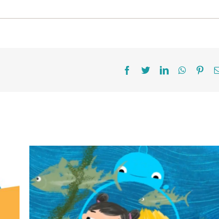
Facebook
Twitter
LinkedIn
WhatsAp
Pint