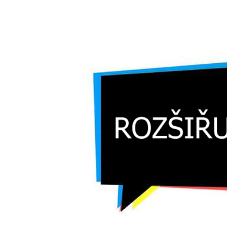
Zobrazit
větší
obrázek