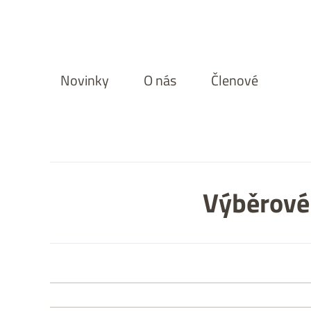
Přeskočit
na
obsah
Novinky
O nás
Členové
Výběrové 