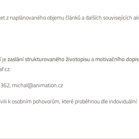
t z naplánovaného objemu článků a dalších souvisejících akt
í je
zaslání strukturovaného životopisu
a
motivačního dopi
f.cz.
8 362, michal@animation.cz
vili k osobním pohovorům, které proběhnou dle indoviduální