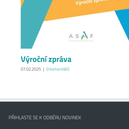
Výroční zpráva
07.02.2025
|
0 komentářů
PŘIHLASTE SE K ODBĚRU NOVINEK