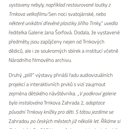
vystaveny nebyly, například restaurované loutky z
Trnkova velkofilmu
Sen noci svatojánské
, nebo
některé unikátní dřevěné plastiky Jiřího Trnky,
“
uvedla
ředitelka Galerie Jana Šorfová. Dodala, že vystavené
předměty jsou zapůjčeny nejen od Trnkových
dědiců, ale i ze soukromých sbírek a institucí včetně
Národního filmového archivu.
Druhý „pilíř“ výstavy přináší řadu audiovizuálních
projekcí a interaktivních prvků s vizí zaujmout
zejména dětského návštěvníka. „
V podkroví galerie
byla instalována
Trnkova Zahrada 2
, adaptace
původní Trnkovy knížky pro děti. S tátou jezdíme se
Zahradou
po českých městech již několik let. Říkáme si