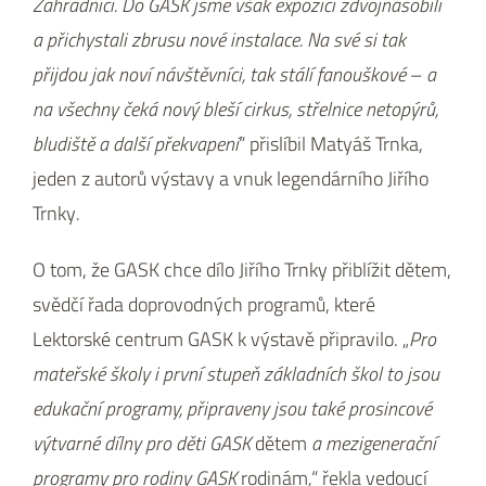
Zahradníci. Do GASK jsme však expozici zdvojnásobili
a přichystali zbrusu nové instalace. Na své si tak
přijdou jak noví návštěvníci, tak stálí fanouškové
–
a
na všechny čeká nový bleší cirkus, střelnice netopýrů,
bludiště a další překvapení
“ přislíbil Matyáš Trnka,
jeden z autorů výstavy a vnuk legendárního Jiřího
Trnky
.
O tom, že GASK chce dílo Jiřího Trnky přiblížit dětem,
svědčí řada doprovodných programů, které
Lektorské centrum GASK k výstavě připravilo. „
Pro
mateřské školy i první stupeň základních škol to jsou
edukační programy, připraveny jsou také prosincové
výtvarné dílny pro děti GASK
dětem
a mezigenerační
programy pro rodiny GASK
rodinám
,
“ řekla vedoucí