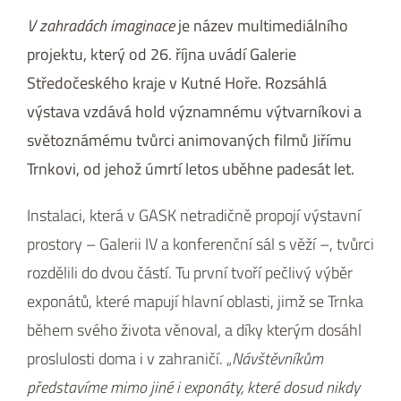
V zahradách imaginace
je název multimediálního
projektu, který od 26. října uvádí Galerie
Středočeského kraje v Kutné Hoře. Rozsáhlá
výstava vzdává hold významnému výtvarníkovi a
světoznámému tvůrci animovaných filmů Jiřímu
Trnkovi, od jehož úmrtí letos uběhne padesát let.
Instalaci, která v GASK netradičně propojí výstavní
prostory – Galerii IV a konferenční sál s věží –, tvůrci
rozdělili do dvou částí. Tu první tvoří pečlivý výběr
exponátů, které mapují hlavní oblasti, jimž se Trnka
během svého života věnoval, a díky kterým dosáhl
proslulosti doma i v zahraničí. „
Návštěvníkům
představíme mimo jiné i exponáty, které dosud nikdy