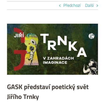
Předchozí
Další
Zobrazit
větší
obrázek
GASK představí poetický svět
Jiřího Trnky