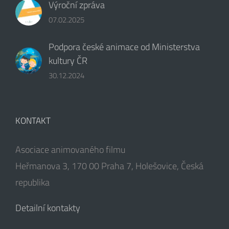
Výroční zpráva
07.02.2025
Podpora české animace od Ministerstva
kultury ČR
30.12.2024
KONTAKT
Asociace animovaného filmu
Heřmanova 3, 170 00 Praha 7, Holešovice, Česká
republika
Detailní kontakty