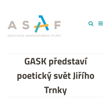
Přeskočit
na
obsah
GASK představí
poetický svět Jiřího
Trnky