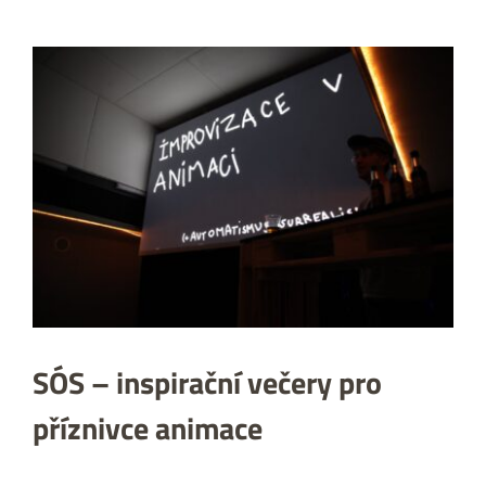
Zobrazit
větší
obrázek
SÓS – inspirační večery pro
příznivce animace