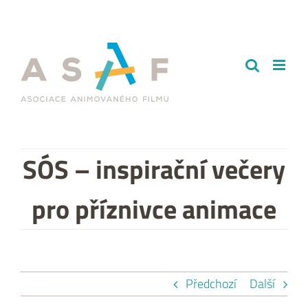
Přeskočit
na
obsah
SÓS – inspirační večery
pro příznivce animace
Předchozí
Další