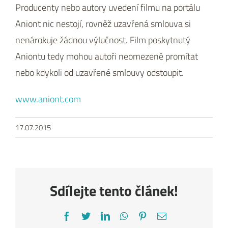
Producenty nebo autory uvedení filmu na portálu
Aniont nic nestojí, rovněž uzavřená smlouva si
nenárokuje žádnou výlučnost. Film poskytnutý
Aniontu tedy mohou autoři neomezeně promítat
nebo kdykoli od uzavřené smlouvy odstoupit.
www.aniont.com
17.07.2015
Sdílejte tento článek!
Facebook
Twitter
LinkedIn
WhatsApp
Pinterest
E-
mail